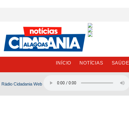
Ir
para
o
conteúdo
INÍCIO
NOTÍCIAS
SAÚD
Rádio Cidadania Web