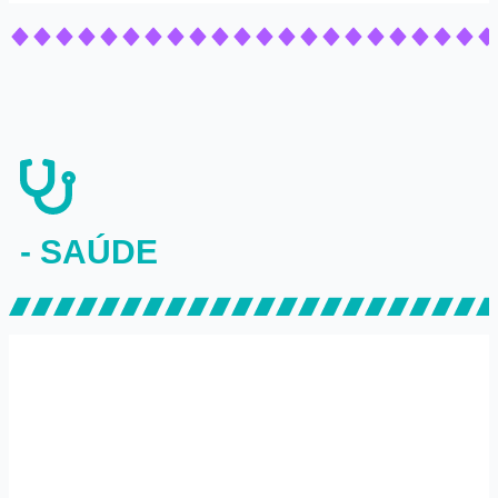
- SAÚDE
ALAGOAS
,
GERAL
,
NOTÍCIAS
,
SAÚDE
Marina JHC destaca papel do
Hospital da Cidade na
ampliação do acesso à saúde