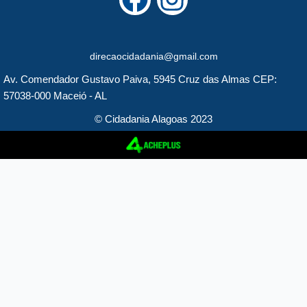
a
n
c
s
direcaocidadania@gmail.com
e
t
Av. Comendador Gustavo Paiva, 5945 Cruz das Almas CEP:
b
a
57038-000 Maceió - AL
o
g
© Cidadania Alagoas 2023
o
r
k
a
m