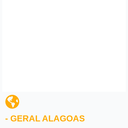
Santa Mônica reacende debate
sobre falta de leitos em
Alagoas
GERAL
,
NOTÍCIAS
,
SAÚDE
Vacina brasileira contra a
dengue mantém eficácia por
até 5 anos
- GERAL ALAGOAS