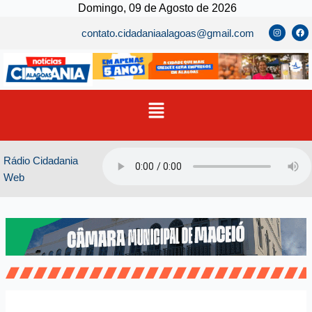
Ir
Domingo, 09 de Agosto de 2026
para
I
F
contato.cidadaniaalagoas@gmail.com
n
a
o
s
c
t
e
conteúdo
a
b
g
o
r
o
a
k
m
Menu
Rádio Cidadania
Web