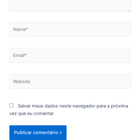
C
F
d
Name*
p
e
t
e
Email*
e
d
M
Website
I
d
M
Pr
Salvar meus dados neste navegador para a próxima
d
vez que eu comentar.
C
re
q
se