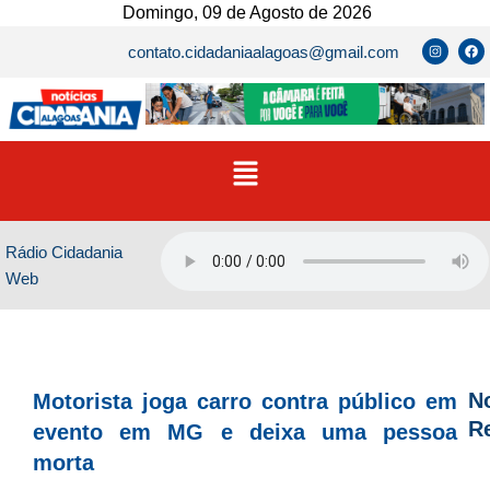
Ir
Domingo, 09 de Agosto de 2026
para
I
F
contato.cidadaniaalagoas@gmail.com
n
a
o
s
c
t
e
conteúdo
a
b
g
o
r
o
a
k
m
Menu
Rádio Cidadania
Web
No
Motorista joga carro contra público em
R
evento em MG e deixa uma pessoa
morta
D