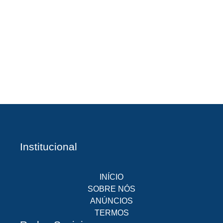
A
Br
O
pr
d
Institucional
INÍCIO
SOBRE NÓS
ANÚNCIOS
TERMOS