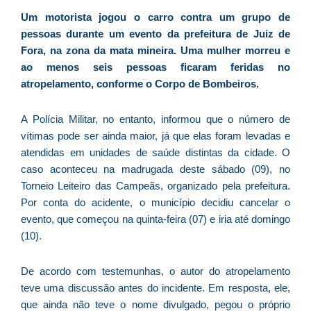
d
Um motorista jogou o carro contra um grupo de
E
pessoas durante um evento da prefeitura de Juiz de
é
Fora, na zona da mata mineira. Uma mulher morreu e
a
ao menos seis pessoas ficaram feridas no
e
atropelamento, conforme o Corpo de Bombeiros.
c
d
A Polícia Militar, no entanto, informou que o número de
U
vítimas pode ser ainda maior, já que elas foram levadas e
B
atendidas em unidades de saúde distintas da cidade. O
e
caso aconteceu na madrugada deste sábado (09), no
i
Torneio Leiteiro das Campeãs, organizado pela prefeitura.
c
Por conta do acidente, o município decidiu cancelar o
r
evento, que começou na quinta-feira (07) e iria até domingo
à
(10).
A
L
De acordo com testemunhas, o autor do atropelamento
As
teve uma discussão antes do incidente. Em resposta, ele,
O
que ainda não teve o nome divulgado, pegou o próprio
ve