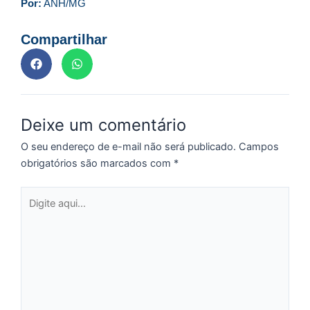
p
Por:
ANH/MG
a
o
Compartilhar
e
e
D
G
E
Deixe um comentário
a
O seu endereço de e-mail não será publicado.
Campos
of
obrigatórios são marcados com
*
n
ca
Digite
al
aqui...
a
pr
d
De