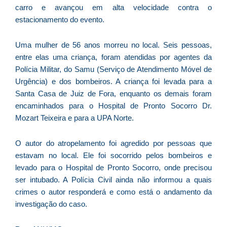
carro e avançou em alta velocidade contra o
D
estacionamento do evento.
d
E
(U
Uma mulher de 56 anos morreu no local. Seis pessoas,
Br
entre elas uma criança, foram atendidas por agentes da
foi
Polícia Militar, do Samu (Serviço de Atendimento Móvel de
a
Urgência) e dos bombeiros. A criança foi levada para a
Santa Casa de Juiz de Fora, enquanto os demais foram
encaminhados para o Hospital de Pronto Socorro Dr.
Mozart Teixeira e para a UPA Norte.
Z
C
O autor do atropelamento foi agredido por pessoas que
r
estavam no local. Ele foi socorrido pelos bombeiros e
s
levado para o Hospital de Pronto Socorro, onde precisou
c
ser intubado. A Polícia Civil ainda não informou a quais
P
crimes o autor responderá e como está o andamento da
D
investigação do caso.
e
M