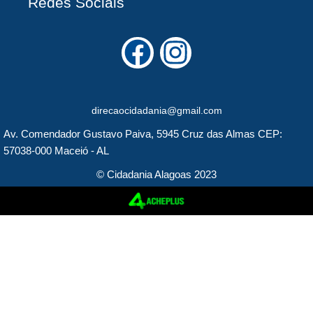
Redes Sociais
F
I
a
n
c
s
direcaocidadania@gmail.com
e
t
Av. Comendador Gustavo Paiva, 5945 Cruz das Almas CEP:
b
a
57038-000 Maceió - AL
o
g
© Cidadania Alagoas 2023
o
r
k
a
m