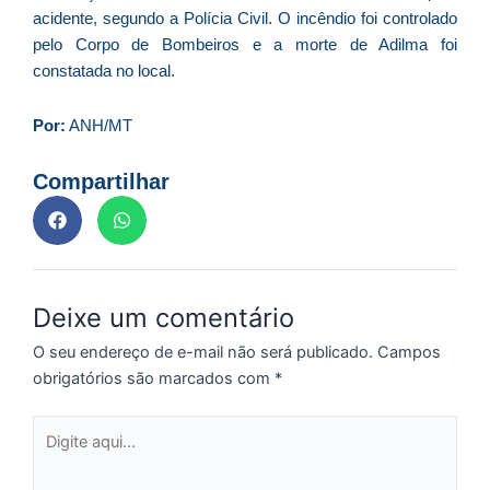
acidente, segundo a Polícia Civil. O incêndio foi controlado
D
pelo Corpo de Bombeiros e a morte de Adilma foi
d
E
constatada no local.
(U
Br
Por:
ANH/MT
foi
a
Compartilhar
Z
C
Deixe um comentário
r
s
O seu endereço de e-mail não será publicado.
Campos
c
obrigatórios são marcados com
*
P
D
Digite
e
aqui...
M