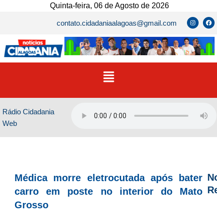
Ir
Quinta-feira, 06 de Agosto de 2026
para
I
F
contato.cidadaniaalagoas@gmail.com
n
a
o
s
c
t
e
conteúdo
a
b
g
o
r
o
a
k
m
Menu
Rádio Cidadania
Web
No
Médica morre eletrocutada após bater
R
carro em poste no interior do Mato
Grosso
D