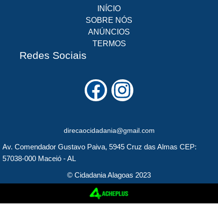
INÍCIO
SOBRE NÓS
ANÚNCIOS
TERMOS
Redes Sociais
F
I
a
n
c
s
direcaocidadania@gmail.com
e
t
Av. Comendador Gustavo Paiva, 5945 Cruz das Almas CEP:
b
a
57038-000 Maceió - AL
o
g
© Cidadania Alagoas 2023
o
r
k
a