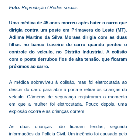
d
Foto:
Reprodução / Redes sociais
E
é
Uma médica de 45 anos morreu após bater o carro que
a
dirigia contra um poste em Primavera do Leste (MT).
e
Adilma Martins da Silva Moraes dirigia com as duas
c
filhas no banco traseiro do carro quando perdeu o
d
controle do veículo, no Distrito Industrial. A colisão
U
com o poste derrubou fios de alta tensão, que ficaram
B
próximos ao carro.
e
i
A médica sobreviveu à colisão, mas foi eletrocutada ao
c
descer do carro para abrir a porta e retirar as crianças do
r
veículo. Câmeras de segurança registraram o momento
à
em que a mulher foi eletrocutada. Pouco depois, uma
A
explosão ocorre e as crianças correm.
L
As
As duas crianças não ficaram feridas, segundo
O
informações da Polícia Civil. Um incêndio foi causado pelo
ve